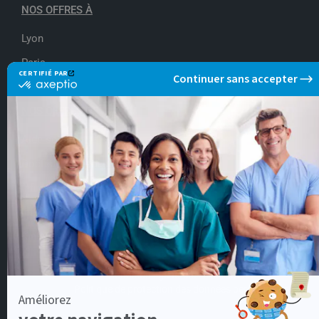
NOS OFFRES À
Lyon
Paris
Rennes
NOS OFFRES DE
Aide soignant
Docteur en médecine
Infirmier IDE
Infirmier de Bloc Opératoire
Kinésithérapeute
Conditions générales d'utilisation
-
Politique de protection des données personnelles