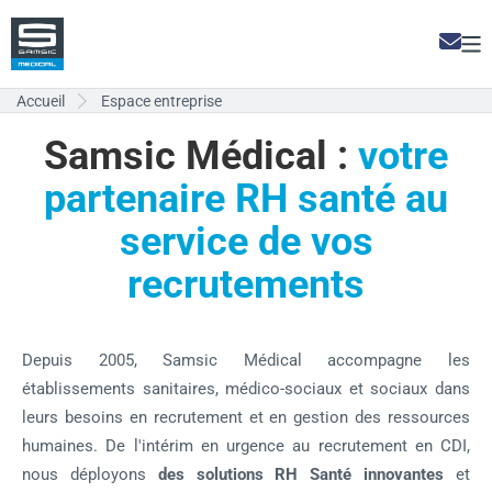
Aller
au
Nou
Sam
contenu
Con
me
principal
pri
ent
accueil
espace entreprise
ent
Samsic Médical :
votre
partenaire RH santé au
service de vos
recrutements
Depuis 2005, Samsic Médical accompagne les
établissements sanitaires, médico-sociaux et sociaux dans
leurs besoins en recrutement et en gestion des ressources
humaines. De l'intérim en urgence au recrutement en CDI,
nous déployons
des solutions RH Santé innovantes
et