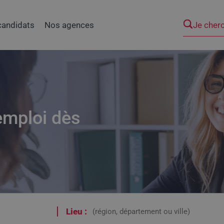
Je cher
candidats
Nos agences
emploi dès
Lieu :