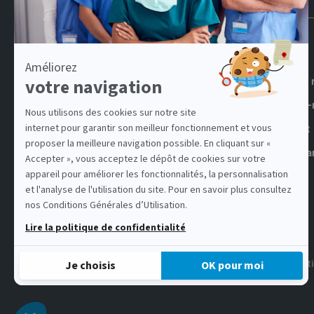
Accueil
Samsic 
Candidature
samsic-
Conseils candidats
Contact
Nos agences
Complia
Offres d'emploi
Conditi