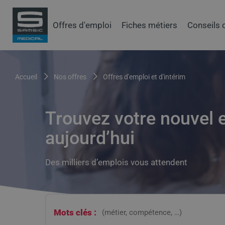
Aller
au
Samsic
Offres d'emploi
Fiches métiers
Conseils 
contenu
menu
principal
principal
Fil
accueil
nos offres
offres d'emploi et d'intérim
d'Ariane
Trouvez votre nouvel 
aujourd’hui
Des milliers d’emplois vous attendent
Mots clés :