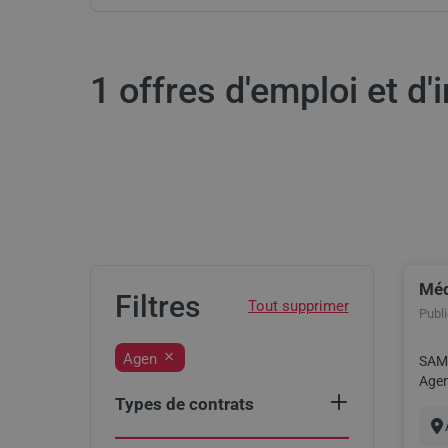
1 offres d'emploi et d
Méd
Res
Filtres
Publié
Agen
SAMS
Agen (47). Services : Urgences Date : Dès que possib
Types de contrats
Select
Intérim
(1)
an
Vil