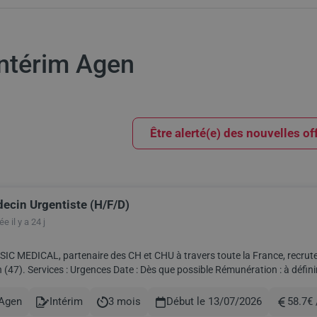
'intérim Agen
Être alerté(e) des nouvelles of
ecin Urgentiste (H/F/D)
ults
e il y a 24 j
IC MEDICAL, partenaire des CH et CHU à travers toute la France, recrute
le Rémunération : à définir Programme de fidélité : récompensez votre
engagement ! Travailler en intérim avec Sam...
Agen
Intérim
3 mois
Début le 13/07/2026
58.7€ 
le
Contract
Durée
Rémunér