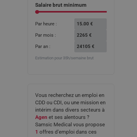
option:
Salaire brut minimum
Par heure :
15.00
€
Par mois :
2265
€
Par an :
24105
€
Estimation pour 35h/semaine brut
Vous recherchez un emploi en
CDD ou CDI, ou une mission en
intérim dans divers secteurs à
Agen
et ses alentours ?
Samsic Medical vous propose
1
offres d'emploi dans ces