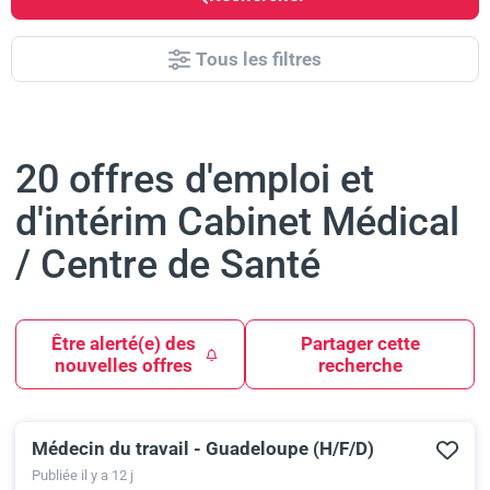
Tous les filtres
20 offres d'emploi et
d'intérim Cabinet Médical
/ Centre de Santé
Être alerté(e) des
Partager cette
nouvelles offres
recherche
Médecin du travail - Guadeloupe (H/F/D)
Results
Publiée il y a 12 j