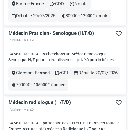
passage, ce centre bénéficie d’une excellente visibilité et d’un
Fort-de-France
CDD
6 mois
Ville
Contract
Durée
environnement dynamique, favorisant le développement
rapide...
Début le 20/07/2026
8000€ - 12000€ / mois
Rémunération
Médecin Praticien- Sénologue (H/F/D)
Publiée il y a 19 j
SAMSIC MEDICAL, recherchons un Médecin radiologue-
Senologue H/F pour un établissement privé à proximité des
axes autoroutiers. Cet établissement est une référence de
modernité et de technicité en matière de Radiologie et sénologie
Clermont-Ferrand
CDI
Début le 20/07/2026
Ville
Contract
interventionnelle grace à son plateau technique innovant et des
tout...
70000€ - 105000€ / année
Rémunération
Médecin radiologue (H/F/D)
Publiée il y a 26 j
SAMSIC MEDICAL, partenaire des CH et CHU à travers toute la
France, recrute un(e) médecin Radiologue H/F pour un