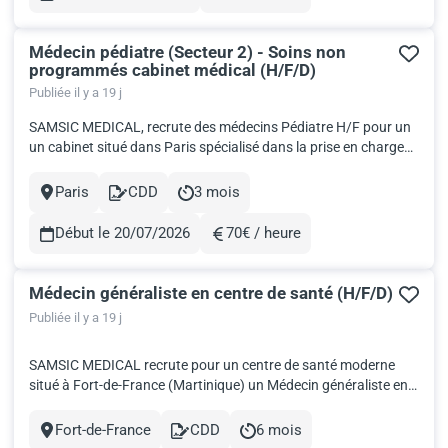
Rémunération
Médecin pédiatre (Secteur 2) - Soins non
programmés cabinet médical (H/F/D)
Publiée il y a 19 j
SAMSIC MEDICAL, recrute des médecins Pédiatre H/F pour un
un cabinet situé dans Paris spécialisé dans la prise en charge
rapide des urgences médicales pour la pédiatrie et néonat ,
avec un objectif de consultation en moins d'une heure. Date :
Paris
CDD
3 mois
Ville
Contract
Durée
Dès que possible Rémunération: Statut salariat - Libér...
Début le 20/07/2026
70€ / heure
Rémunération
Médecin généraliste en centre de santé (H/F/D)
Publiée il y a 19 j
SAMSIC MEDICAL recrute pour un centre de santé moderne
situé à Fort-de-France (Martinique) un Médecin généraliste en
salariat. Implanté au cœur d’un centre commercial à fort
passage, ce centre bénéficie d’une excellente visibilité et d’un
Fort-de-France
CDD
6 mois
Ville
Contract
Durée
environnement dynamique, favorisant le développement