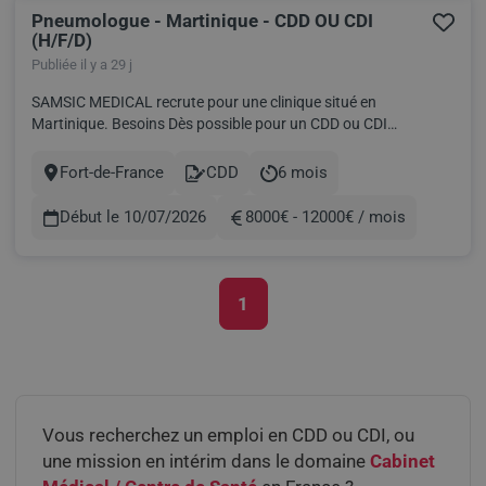
Pneumologue - Martinique - CDD OU CDI
(H/F/D)
Publiée il y a 29 j
SAMSIC MEDICAL recrute pour une clinique situé en
Martinique. Besoins Dès possible pour un CDD ou CDI
Conditions : Rémunération à définir selon profil Pourquoi
rejoindre ce projet ? Cadre de vie exceptionnel en Martinique
Fort-de-France
CDD
6 mois
Ville
Contract
Durée
Activité dynamique grâce à une forte patientèle Structure
moderne, sans l...
Début le 10/07/2026
8000€ - 12000€ / mois
Rémunération
1
Pagination
Vous recherchez un emploi en CDD ou CDI, ou
une mission en intérim dans le domaine
Cabinet