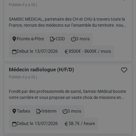
Publiée il y a 26 j
SAMSIC MEDICAL, partenaire des CH et CHU à travers toute la
France, recrute des médecins sur l’ensemble du territoire. nous
recherchons un Médecin Radiologue H/F pour un
établissement de santé en Guadeloupe. Date : Dés que possible
Pointe-à-Pitre
CDD
3 mois
Ville
Contract
Durée
+ l'été Service : Radiologie Rémunération : a définir selon prof...
Début le 13/07/2026
8500€ - 8600€ / mois
Rémunération
Médecin radiologue (H/F/D)
Publiée il y a 26 j
Fondé par des professionnels de santé, Samsic Médical booste
votre carrière et vous propose un vaste choix de missions en
intérim et des postes en CDD ou CDI. Trouvez votre nouveau
challenge professionnel selon vos compétences et vos envies!
Tarbes
Intérim
3 mois
Ville
Contract
Durée
SAMSIC MEDICAL, partenaire des CH et CHU à travers to...
Début le 13/07/2026
58.7€ / heure
Rémunération