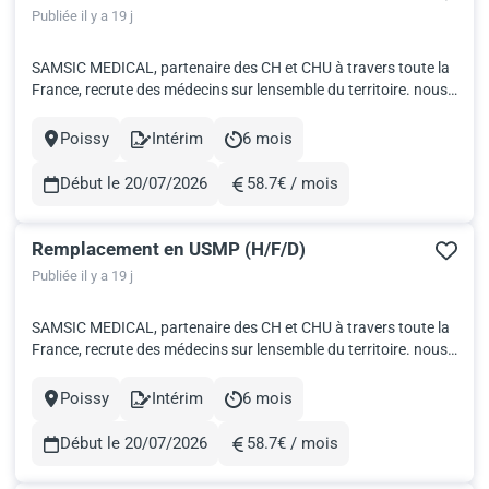
Publiée il y a 19 j
SAMSIC MEDICAL, partenaire des CH et CHU à travers toute la
France, recrute des médecins sur lensemble du territoire. nous
recherchons un Médecin Pédiatre H/F pour un remplacement
dans les Yvelines. Date : Dès que possible Rémunération :
Poissy
Intérim
6 mois
Ville
Contract
Durée
587.7€ bruts par journée, logement et frais de déplacement...
Début le 20/07/2026
58.7€ / mois
Rémunération
Remplacement en USMP (H/F/D)
Publiée il y a 19 j
SAMSIC MEDICAL, partenaire des CH et CHU à travers toute la
France, recrute des médecins sur lensemble du territoire. nous
recherchons un Médecin Généraliste H/F pour un
remplacement dans les Yvelines. Date : Dès que possible
Poissy
Intérim
6 mois
Ville
Contract
Durée
Rémunération : 587.7€ bruts par journée, logement et frais de
déplacem...
Début le 20/07/2026
58.7€ / mois
Rémunération