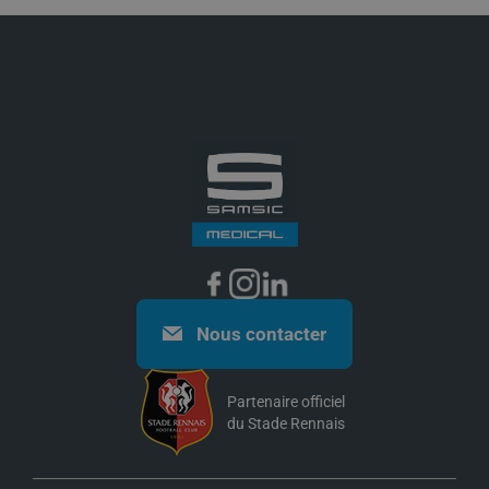
professionnels.
Infirmier(ère)
,
médecin
, secrétaire
médical(e) ou professionnel paramédical : consultez
nos
offres
et nos
fiches métiers
pour exercer en soins
de ville.
Nous contacter
Partenaire officiel
du Stade Rennais