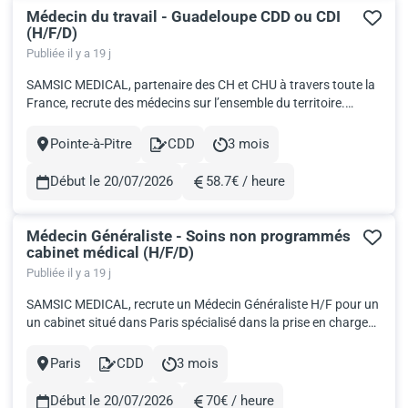
Médecin du travail - Guadeloupe CDD ou CDI
(H/F/D)
Publiée il y a 19 j
SAMSIC MEDICAL, partenaire des CH et CHU à travers toute la
France, recrute des médecins sur l’ensemble du territoire.
Actuellement, nous recherchons un Médecin du travail H/F
pour un centre de recherche. Date : Dés que possible pour CDD
Pointe-à-Pitre
CDD
3 mois
Ville
Contract
Durée
long ou CDI Rémunération : à définir selon profil Prise en...
Début le 20/07/2026
58.7€ / heure
Rémunération
Médecin Généraliste - Soins non programmés
cabinet médical (H/F/D)
Publiée il y a 19 j
SAMSIC MEDICAL, recrute un Médecin Généraliste H/F pour un
un cabinet situé dans Paris spécialisé dans la prise en charge
rapide des urgences médicales (douleurs thoraciques,
abdominales, sutures, plâtres/attelles, etc.), avec un objectif de
Paris
CDD
3 mois
Ville
Contract
Durée
consultation en moins d'une heure. Date : Semaine et Wee...
Début le 20/07/2026
70€ / heure