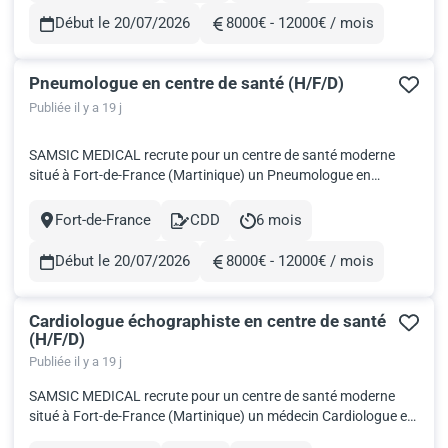
rapide...
Début le 20/07/2026
8000€ - 12000€ / mois
Rémunération
Pneumologue en centre de santé (H/F/D)
Publiée il y a 19 j
SAMSIC MEDICAL recrute pour un centre de santé moderne
situé à Fort-de-France (Martinique) un Pneumologue en
salariat. Implanté au cœur d’un centre commercial à fort
passage, ce centre bénéficie d’une excellente visibilité et d’un
Fort-de-France
CDD
6 mois
Ville
Contract
Durée
environnement dynamique, favorisant le développement rapide
de votre...
Début le 20/07/2026
8000€ - 12000€ / mois
Rémunération
Cardiologue échographiste en centre de santé
(H/F/D)
Publiée il y a 19 j
SAMSIC MEDICAL recrute pour un centre de santé moderne
situé à Fort-de-France (Martinique) un médecin Cardiologue en
salariat. Implanté au cœur d’un centre commercial à fort