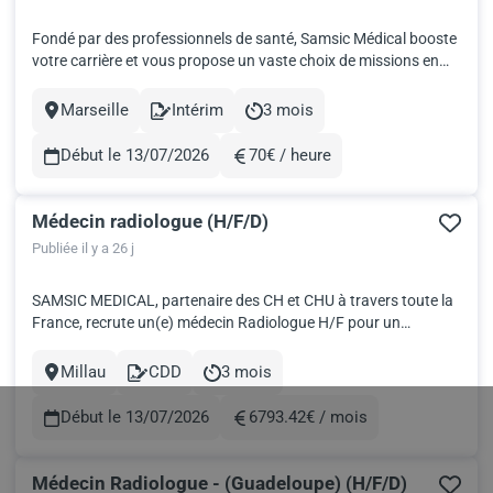
Fondé par des professionnels de santé, Samsic Médical booste
votre carrière et vous propose un vaste choix de missions en
intérim et des postes en CDD ou CDI. Trouvez votre nouveau
challenge professionnel selon vos compétences et vos envies!
Marseille
Intérim
3 mois
Ville
Contract
Durée
SAMSIC MEDICAL, partenaire des CH et CHU à travers to...
Début le 13/07/2026
70€ / heure
Rémunération
Médecin radiologue (H/F/D)
Publiée il y a 26 j
SAMSIC MEDICAL, partenaire des CH et CHU à travers toute la
France, recrute un(e) médecin Radiologue H/F pour un
établissement de santé à Confolens en CDD. Date : Dès que
possible Service d'imagerie : scanner, mammographie,
Millau
CDD
3 mois
Ville
Contract
Durée
radiologie conventionnelle Rémunération : à définir
Indemnisation des fr...
Début le 13/07/2026
6793.42€ / mois
Rémunération
Médecin Radiologue - (Guadeloupe) (H/F/D)