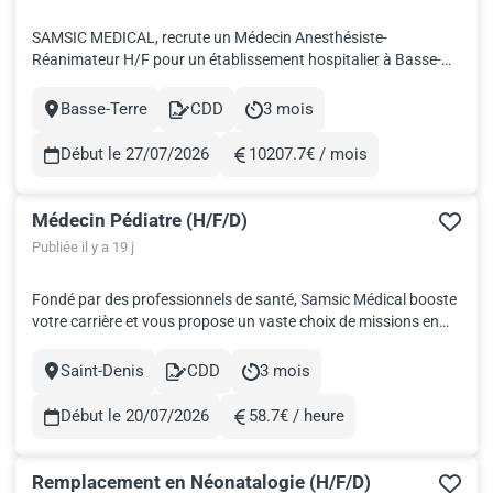
SAMSIC MEDICAL, recrute un Médecin Anesthésiste-
Réanimateur H/F pour un établissement hospitalier à Basse-
Terre en Guadeloupe. Date : Dès que possible CDD ou CDI, en
fonction du souhait du candidat (temps plein : 39h) à qui
Basse-Terre
CDD
3 mois
Ville
Contract
Durée
acceptera de faire des déplacements sur un autre site
Conditions: Salaire...
Début le 27/07/2026
10207.7€ / mois
Rémunération
Médecin Pédiatre (H/F/D)
Publiée il y a 19 j
Fondé par des professionnels de santé, Samsic Médical booste
votre carrière et vous propose un vaste choix de missions en
intérim et des postes en CDD ou CDI. Trouvez votre nouveau
challenge professionnel selon vos compétences et vos envies!
Saint-Denis
CDD
3 mois
Ville
Contract
Durée
SAMSIC MEDICAL, partenaire des CH et CHU à travers to...
Début le 20/07/2026
58.7€ / heure
Rémunération
Remplacement en Néonatalogie (H/F/D)