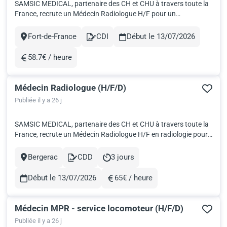
SAMSIC MEDICAL, partenaire des CH et CHU à travers toute la
France, recrute un Médecin Radiologue H/F pour un
établissement hospitalier en Martinique Service : unité de
radiologie interventionnelle Date : Dés que possible
Fort-de-France
CDI
Début le 13/07/2026
Ville
Contract
Rémunération : sur contrat de PHC avec majoration Outremer
de 40% Prise en...
58.7€ / heure
Rémunération
Médecin Radiologue (H/F/D)
Publiée il y a 26 j
SAMSIC MEDICAL, partenaire des CH et CHU à travers toute la
France, recrute un Médecin Radiologue H/F en radiologie pour
un établissement de santé situé en Dordogne. - du 22/06 au
26/06 inclus sans astreinte : 2 687,48€ bruts Samsic Médical,
Bergerac
CDD
3 jours
Ville
Contract
Durée
société socialement responsable, s'engage au quotidie...
Début le 13/07/2026
65€ / heure
Rémunération
Médecin MPR - service locomoteur (H/F/D)
Publiée il y a 26 j