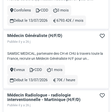
établissement de santé à Confolens en CDD. Date : Dès que
possible Service d'imagerie : scanner, mammographie,
Confolens
CDD
3 mois
Ville
Contract
Durée
radiologie conventionnelle Rémunération : 558€ bruts par
journée de 9h30...
Début le 13/07/2026
6793.42€ / mois
Rémunération
Médecin Généraliste (H/F/D)
Publiée il y a 26 j
SAMSIC MEDICAL, partenaire des CH et CHU à travers toute la
France, recrute un Médecin Généraliste H/F pour un
établissement en Normandie. Rémunération : Rémunération en
fonction du statut du médecin et de son expérience Service de
Evreux
CDD
1 mois
Ville
Contract
Durée
médecin polyvalente. Date : Dés que possible en CDI Travailler...
Début le 13/07/2026
70€ / heure
Rémunération
Médecin Radiologue - radiologie
interventionnelle - Martinique (H/F/D)
Publiée il y a 26 j