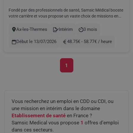
Fondé par des professionnels de santé, Samsic Médical booste
votre carrière et vous propose un vaste choix de missions en
intérim et des postes en CDD ou CDI. Trouvez votre nouveau
challenge professionnel selon vos compétences et vos envies!
Ax-les-Thermes
Intérim
3 mois
Ville
Contract
Durée
SAMSIC MEDICAL, partenaire des CH et CHU à travers to...
Début le 13/07/2026
48.75€ - 58.77€ / heure
Rémunération
1
Pagination
Vous recherchez un emploi en CDD ou CDI, ou
une mission en intérim dans le domaine
Etablissement de santé
en France ?
Samsic Medical vous propose
1
offres d'emploi
dans ces secteurs.