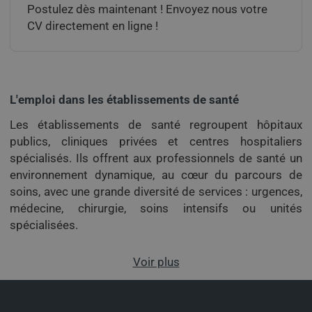
Postulez dès maintenant ! Envoyez nous votre
CV directement en ligne !
L'emploi dans les établissements de santé
Les établissements de santé regroupent hôpitaux
publics, cliniques privées et centres hospitaliers
spécialisés. Ils offrent aux professionnels de santé un
environnement dynamique, au cœur du parcours de
soins, avec une grande diversité de services : urgences,
médecine, chirurgie, soins intensifs ou unités
spécialisées.
Samsic Médical accompagne les soignants dans leur
Voir plus
recherche d’emploi en
intérim
,
CDD
et
CDI
au sein
d’établissements de santé partout en France.
Infirmier
,
aide-soignant
,
médecin
ou professionnel paramédical :