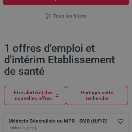
Tous les filtres
1 offres d'emploi et
d'intérim Etablissement
de santé
Être alerté(e) des
Partager cette
nouvelles offres
recherche
Médecin Généraliste ou MPR - SMR (H/F/D)
Results
Publiée il y a 25 j