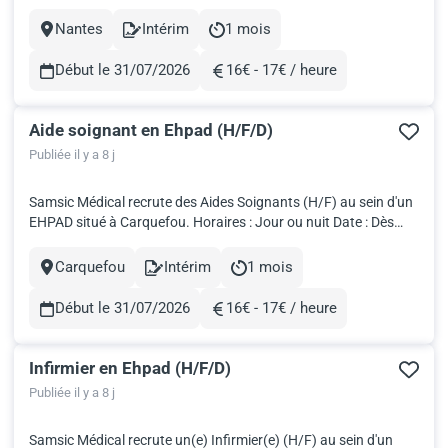
possible Salaire brut : 2 936€ pour 151,67h! Travailler en intérim
avec Samsic Médical, c'est: Fondé par des professionnels de
Nantes
Intérim
1 mois
Ville
Contract
Durée
santé, nous développons votre carrière grâce à...
Début le 31/07/2026
16€ - 17€ / heure
Rémunération
Aide soignant en Ehpad (H/F/D)
Publiée il y a 8 j
Samsic Médical recrute des Aides Soignants (H/F) au sein d'un
EHPAD situé à Carquefou. Horaires : Jour ou nuit Date : Dès
que possible Salaire brut : 2 936€ pour 151,67h! Travailler en
intérim avec Samsic Médical, c'est: Fondé par des
Carquefou
Intérim
1 mois
Ville
Contract
Durée
professionnels de santé, nous développons votre carrière
grâc...
Début le 31/07/2026
16€ - 17€ / heure
Rémunération
Infirmier en Ehpad (H/F/D)
Publiée il y a 8 j
Samsic Médical recrute un(e) Infirmier(e) (H/F) au sein d'un