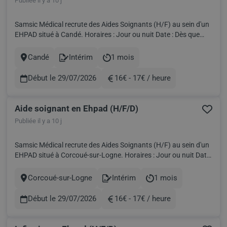
Publiée il y a 10 j
Samsic Médical recrute des Aides Soignants (H/F) au sein d'un
EHPAD situé à Candé. Horaires : Jour ou nuit Date : Dès que
possible Salaire brut : 2 936€ pour 151,67h! Travailler en intérim
avec Samsic Médical, c'est: Fondé par des professionnels de
Candé
Intérim
1 mois
Ville
Contract
Durée
santé, nous développons votre carrière grâce à...
Début le 29/07/2026
16€ - 17€ / heure
Rémunération
Aide soignant en Ehpad (H/F/D)
Publiée il y a 10 j
Samsic Médical recrute des Aides Soignants (H/F) au sein d'un
EHPAD situé à Corcoué-sur-Logne. Horaires : Jour ou nuit Date
: Dès que possible Salaire brut : 2 936€ pour 151,67h! Travailler
en intérim avec Samsic Médical, c'est: Fondé par des
Corcoué-sur-Logne
Intérim
1 mois
Ville
Contract
Durée
professionnels de santé, nous développons votre carri...
Début le 29/07/2026
16€ - 17€ / heure
Rémunération