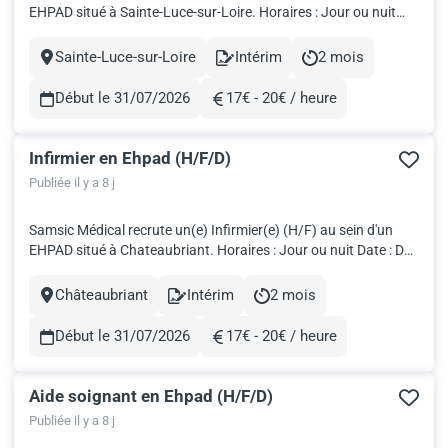
EHPAD situé à Sainte-Luce-sur-Loire. Horaires : Jour ou nuit
Date : Dès que possible Travailler en intérim avec Samsic
Médical, c'est: Fondé par des professionnels de santé, nous
Sainte-Luce-sur-Loire
Intérim
2 mois
Ville
Contract
Durée
développons votre carrière grâce à un vaste panel d’opp...
Début le 31/07/2026
17€ - 20€ / heure
Rémunération
Infirmier en Ehpad (H/F/D)
Publiée il y a 8 j
Samsic Médical recrute un(e) Infirmier(e) (H/F) au sein d'un
EHPAD situé à Chateaubriant. Horaires : Jour ou nuit Date : Dès
que possible Travailler en intérim avec Samsic Médical, c'est:
Fondé par des professionnels de santé, nous développons
Châteaubriant
Intérim
2 mois
Ville
Contract
Durée
votre carrière grâce à un vaste panel d’opportunités...
Début le 31/07/2026
17€ - 20€ / heure
Rémunération
Aide soignant en Ehpad (H/F/D)
Publiée il y a 8 j