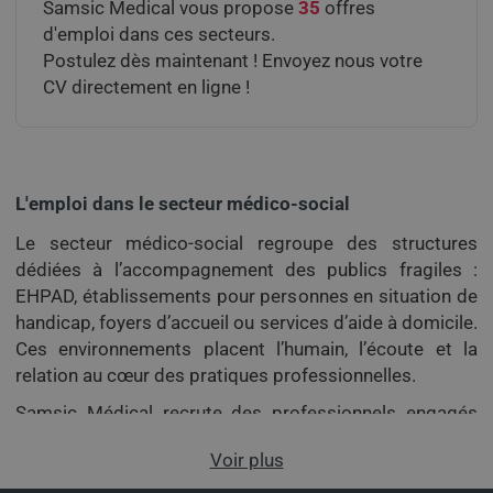
Samsic Medical vous propose
35
offres
d'emploi dans ces secteurs.
Postulez dès maintenant ! Envoyez nous votre
CV directement en ligne !
L'emploi dans le secteur médico-social
Le secteur médico-social regroupe des structures
dédiées à l’accompagnement des publics fragiles :
EHPAD, établissements pour personnes en situation de
handicap, foyers d’accueil ou services d’aide à domicile.
Ces environnements placent l’humain, l’écoute et la
relation au cœur des pratiques professionnelles.
Samsic Médical recrute des professionnels engagés
pour des missions en
médico-social
, en intérim
Voir plus
comme en CDD ou CDI.
Aide-soignant(e)
,
infirmier(ère)
,
AES ou éducateur spécialisé : accédez à nos
offres