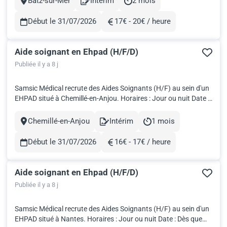
Batz-sur-Mer
Intérim
2 mois
Ville
Contract
Durée
professionnels de santé, nous développons votre carrière gr...
Début le 31/07/2026
17€ - 20€ / heure
Rémunération
Aide soignant en Ehpad (H/F/D)
Publiée il y a 8 j
Samsic Médical recrute des Aides Soignants (H/F) au sein d'un
EHPAD situé à Chemillé-en-Anjou. Horaires : Jour ou nuit Date :
Dès que possible Salaire brut : 2 936€ pour 151,67h! Travailler
en intérim avec Samsic Médical, c'est: Fondé par des
Chemillé-en-Anjou
Intérim
1 mois
Ville
Contract
Durée
professionnels de santé, nous développons votre carri...
Début le 31/07/2026
16€ - 17€ / heure
Rémunération
Aide soignant en Ehpad (H/F/D)
Publiée il y a 8 j
Samsic Médical recrute des Aides Soignants (H/F) au sein d'un
EHPAD situé à Nantes. Horaires : Jour ou nuit Date : Dès que