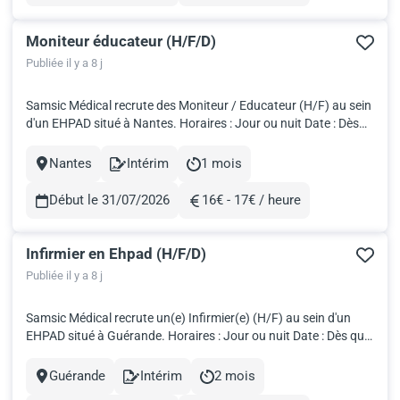
Moniteur éducateur (H/F/D)
Publiée il y a 8 j
Samsic Médical recrute des Moniteur / Educateur (H/F) au sein
d'un EHPAD situé à Nantes. Horaires : Jour ou nuit Date : Dès
que possible Travailler en intérim avec Samsic Médical, c'est:
Fondé par des professionnels de santé, nous développons
Nantes
Intérim
1 mois
Ville
Contract
Durée
votre carrière grâce à un vaste panel d’opportunités...
Début le 31/07/2026
16€ - 17€ / heure
Rémunération
Infirmier en Ehpad (H/F/D)
Publiée il y a 8 j
Samsic Médical recrute un(e) Infirmier(e) (H/F) au sein d'un
EHPAD situé à Guérande. Horaires : Jour ou nuit Date : Dès que
possible Travailler en intérim avec Samsic Médical, c'est: Fondé
par des professionnels de santé, nous développons votre
Guérande
Intérim
2 mois
Ville
Contract
Durée
carrière grâce à un vaste panel d’opportunités en i...