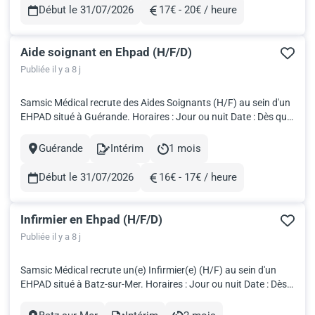
Début le 31/07/2026
17€ - 20€ / heure
Rémunération
Aide soignant en Ehpad (H/F/D)
Publiée il y a 8 j
Samsic Médical recrute des Aides Soignants (H/F) au sein d'un
EHPAD situé à Guérande. Horaires : Jour ou nuit Date : Dès que
possible Salaire brut : 2 936€ pour 151,67h! Travailler en intérim
avec Samsic Médical, c'est: Fondé par des professionnels de
Guérande
Intérim
1 mois
Ville
Contract
Durée
santé, nous développons votre carrière grâce...
Début le 31/07/2026
16€ - 17€ / heure
Rémunération
Infirmier en Ehpad (H/F/D)
Publiée il y a 8 j
Samsic Médical recrute un(e) Infirmier(e) (H/F) au sein d'un
EHPAD situé à Batz-sur-Mer. Horaires : Jour ou nuit Date : Dès
que possible Salaire brut : 3134,5€ pour 151,67h Travailler en
intérim avec Samsic Médical, c'est: Fondé par des