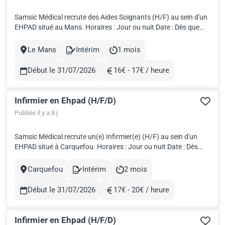
Samsic Médical recrute des Aides Soignants (H/F) au sein d'un
EHPAD situé au Mans. Horaires : Jour ou nuit Date : Dès que
possible Salaire brut : 2 936€ pour 151,67h! Travailler en intérim
avec Samsic Médical, c'est: Fondé par des professionnels de
Le Mans
Intérim
1 mois
Ville
Contract
Durée
santé, nous développons votre carrière grâce à...
Début le 31/07/2026
16€ - 17€ / heure
Rémunération
Infirmier en Ehpad (H/F/D)
Publiée il y a 8 j
Samsic Médical recrute un(e) Infirmier(e) (H/F) au sein d'un
EHPAD situé à Carquefou. Horaires : Jour ou nuit Date : Dès
que possible Salaire brut : 3134,5€ pour 151,67h Travailler en
intérim avec Samsic Médical, c'est: Fondé par des
Carquefou
Intérim
2 mois
Ville
Contract
Durée
professionnels de santé, nous développons votre carrière
grâce...
Début le 31/07/2026
17€ - 20€ / heure
Rémunération
Infirmier en Ehpad (H/F/D)