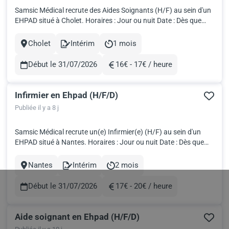
Samsic Médical recrute des Aides Soignants (H/F) au sein d'un
EHPAD situé à Cholet. Horaires : Jour ou nuit Date : Dès que
possible Salaire brut : 2 936€ pour 151,67h! Travailler en intérim
avec Samsic Médical, c'est: Fondé par des professionnels de
Cholet
Intérim
1 mois
Ville
Contract
Durée
santé, nous développons votre carrière grâce à...
Début le 31/07/2026
16€ - 17€ / heure
Rémunération
Infirmier en Ehpad (H/F/D)
Publiée il y a 8 j
Samsic Médical recrute un(e) Infirmier(e) (H/F) au sein d'un
EHPAD situé à Nantes. Horaires : Jour ou nuit Date : Dès que
possible Travailler en intérim avec Samsic Médical, c'est: Fondé
par des professionnels de santé, nous développons votre
Nantes
Intérim
2 mois
Ville
Contract
Durée
carrière grâce à un vaste panel d’opportunités en int...
Début le 31/07/2026
17€ - 20€ / heure
Rémunération
Aide soignant en Ehpad (H/F/D)