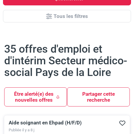
Tous les filtres
35 offres d'emploi et
d'intérim Secteur médico-
social Pays de la Loire
Être alerté(e) des
Partager cette
nouvelles offres
recherche
Aide soignant en Ehpad (H/F/D)
Results
Publiée il y a 8 j