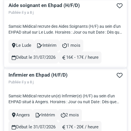
Aide soignant en Ehpad (H/F/D)
Publiée il y a 8 j
Samsic Médical recrute des Aides Soignants (H/F) au sein d'un
EHPAD situé sur Le Lude. Horaires : Jour ou nuit Date : Dès que
possible Salaire brut : 2 936€ pour 151,67h! Travailler en intérim
avec Samsic Médical, c'est: Fondé par des professionnels de
Le Lude
Intérim
1 mois
Ville
Contract
Durée
santé, nous développons votre carrière grâc...
Début le 31/07/2026
16€ - 17€ / heure
Rémunération
Infirmier en Ehpad (H/F/D)
Publiée il y a 8 j
Samsic Médical recrute un(e) Infirmier(e) (H/F) au sein d'un
EHPAD situé à Angers. Horaires : Jour ou nuit Date : Dès que
possible Travailler en intérim avec Samsic Médical, c'est: Fondé
par des professionnels de santé, nous développons votre
Angers
Intérim
2 mois
Ville
Contract
Durée
carrière grâce à un vaste panel d’opportunités en int...
Début le 31/07/2026
17€ - 20€ / heure
Rémunération