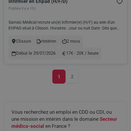
Infirmier en Ehpad (H/F/D)
Publiée il y a 10 j
Samsic Médical recrute un(e) Infirmier(e) (H/F) au sein d'un
EHPAD situé à Clisson. Horaires : Jour ou nuit Date : Dès que
possible Travailler en intérim avec Samsic Médical, c'est: Fondé
par des professionnels de santé, nous développons votre
Clisson
Intérim
2 mois
Ville
Contract
Durée
carrière grâce à un vaste panel d’opportunités en in...
Début le 29/07/2026
17€ - 20€ / heure
Rémunération
1
2
Pagination
Vous recherchez un emploi en CDD ou CDI, ou
une mission en intérim dans le domaine
Secteur
médico-social
en France ?