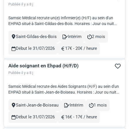
Publiée il y a 8 j
Samsic Médical recrute un(e) Infirmier(e) (H/F) au sein d'un
EHPAD situé à Saint-Gildas-des-Bois. Horaires : Jour ou nuit
Date : Dès que possible Travailler en intérim avec Samsic
Médical, c'est: Fondé par des professionnels de santé, nous
Saint-Gildas-des-Bois
Intérim
2 mois
Ville
Contract
Durée
développons votre carrière grâce à un vaste panel d’opp...
Début le 31/07/2026
17€ - 20€ / heure
Rémunération
Aide soignant en Ehpad (H/F/D)
Publiée il y a 8 j
Samsic Médical recrute des Aides Soignants (H/F) au sein d'un
EHPAD situé à Saint-Jean-de-Boiseau. Horaires : Jour ou nuit
Date : Dès que possible Salaire brut : 2 936€ pour 151,67h!
Travailler en intérim avec Samsic Médical, c'est: Fondé par des
Saint-Jean-de-Boiseau
Intérim
1 mois
Ville
Contract
Durée
professionnels de santé, nous développons votre c...
Début le 31/07/2026
16€ - 17€ / heure
Rémunération