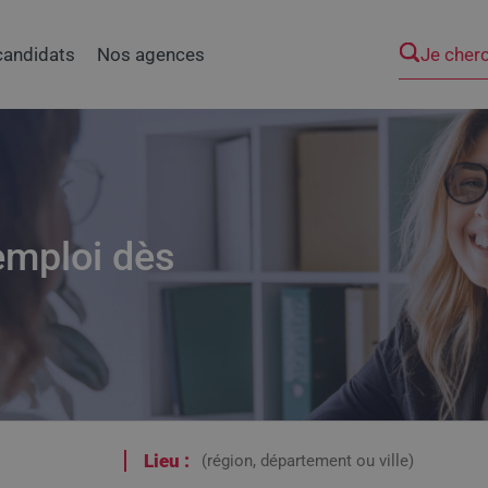
Je cher
candidats
Nos agences
emploi dès
Lieu :