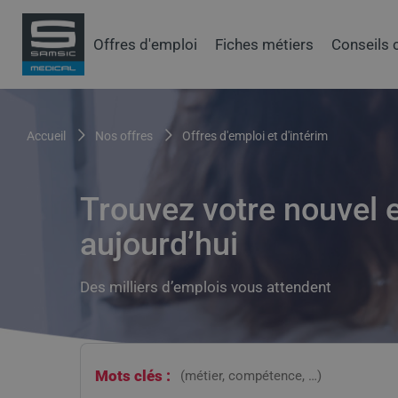
Aller
au
Samsic
Offres d'emploi
Fiches métiers
Conseils 
contenu
menu
principal
principal
Fil
accueil
nos offres
offres d'emploi et d'intérim
d'Ariane
Trouvez votre nouvel 
aujourd’hui
Des milliers d’emplois vous attendent
Mots clés :