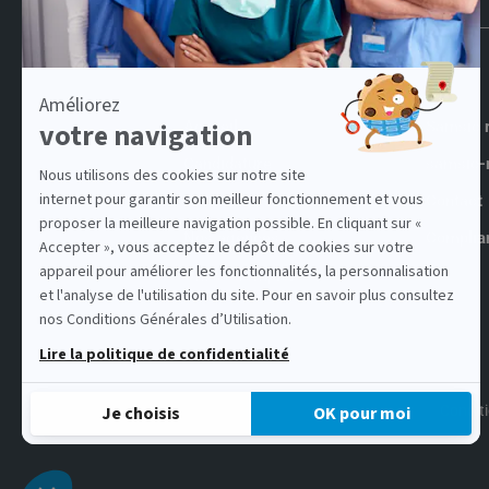
Accueil
Samsic 
Candidature
samsic-
Conseils candidats
Contact
Nos agences
Complia
Offres d'emploi
Conditi