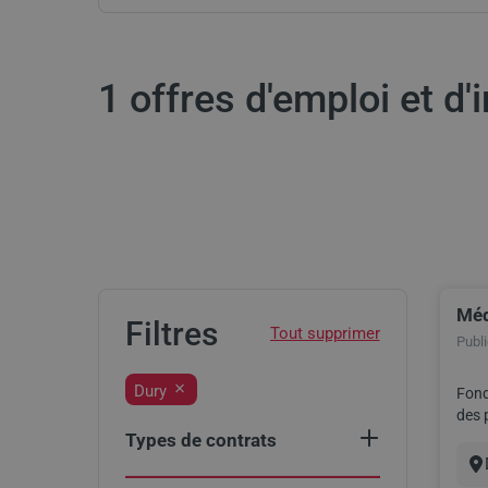
1 offres d'emploi et d'
Méd
Res
Filtres
Publié
Dury
Fond
des p
part
Types de contrats
Select
CDD
(1)
an
Vil