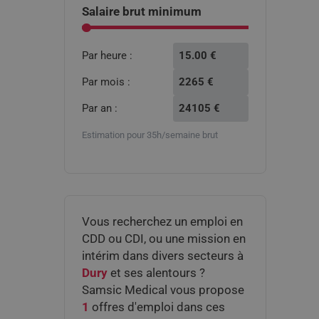
option:
Salaire brut minimum
Par heure :
15.00
€
Par mois :
2265
€
Par an :
24105
€
Estimation pour 35h/semaine brut
Vous recherchez un emploi en
CDD ou CDI, ou une mission en
intérim dans divers secteurs à
Dury
et ses alentours ?
Samsic Medical vous propose
1
offres d'emploi dans ces