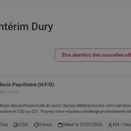
intérim Dury
Être alerté(e) des nouvelles of
ecin Psychiatre (H/F/D)
ults
e il y a 10 j
é par des professionnels de santé, Samsic Médical booste votre carrière 
ostes en CDD ou CDI. Trouvez votre nouveau challenge professionnel selon vos co
enaire des CH et CHU à travers to...
Dury
CDD
3 mois
Début le 27/07/2026
65€ / heu
le
Contract
Durée
Rémunérati