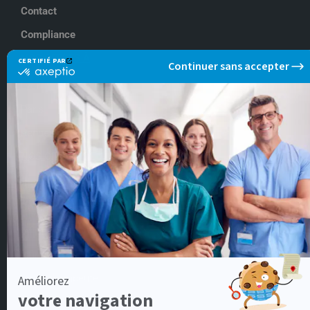
Contact
Compliance
NOS OFFRES À
Lyon
Paris
Rennes
NOS OFFRES DE
Aide soignant
Docteur en médecine
Infirmier IDE
Infirmier de Bloc Opératoire
Kinésithérapeute