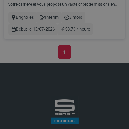
votre carrière et vous propose un vaste choix de missions en
intérim et des postes en CDD ou CDI. Trouvez votre nouveau
challenge professionnel selon vos compétences et vos envies!
Brignoles
Intérim
3 mois
Ville
Contract
Durée
SAMSIC MEDICAL, partenaire des CH et CHU à travers to...
Début le 13/07/2026
58.7€ / heure
Rémunération
1
Pagination