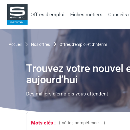
Aller
au
Samsic
Offres d'emploi
Fiches métiers
Conseils 
contenu
menu
principal
principal
Fil
accueil
nos offres
offres d'emploi et d'intérim
d'Ariane
Trouvez votre nouvel 
aujourd’hui
Des milliers d’emplois vous attendent
Mots clés :