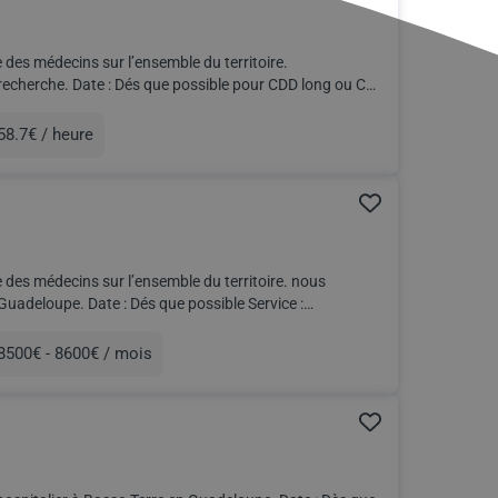
des médecins sur l’ensemble du territoire.
 CDD long ou CDI
58.7€ / heure
munération
des médecins sur l’ensemble du territoire. nous
ossible Service :
8500€ - 8600€ / mois
munération