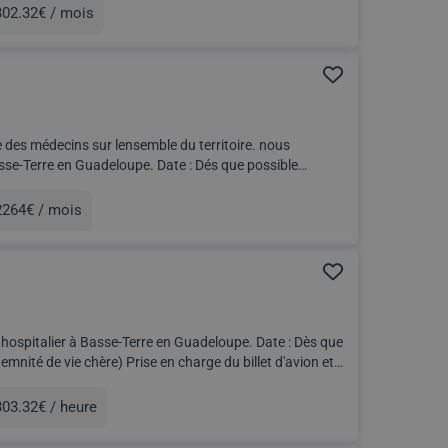
02.32€ / mois
unération
 des médecins sur lensemble du territoire. nous
loupe. Date : Dés que possible
2264€ / mois
unération
r à Basse-Terre en Guadeloupe. Date : Dès que
03.32€ / heure
unération