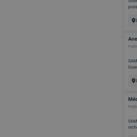
SAMSI
poss
chère
Vil
Ane
Publié
SAMS
Guadeloupe. Date : Toute l'année 2026 Rémunér
Vil
Méd
Publié
SAMS
reche
Rému