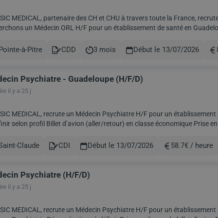
IC MEDICAL, partenaire des CH et CHU à travers toute la France, recrute 
hons un Médecin ORL H/F pour un établissement de santé en Guadeloupe. Date : Dés que possible + l'été Servi
ération : a définir selon profil Prise en cha...
Pointe-à-Pitre
CDD
3 mois
Début le 13/07/2026
le
Contract
Durée
Ré
ecin Psychiatre - Guadeloupe (H/F/D)
e il y a 25 j
 MEDICAL, recrute un Médecin Psychiatre H/F pour un établissement en Guadeloupe Date : Dés que po
d’avion (aller/retour) en classe économique Prise en charge location véhicule pendant 2 mois maximum
e en charge location logement penda...
Saint-Claude
CDI
Début le 13/07/2026
58.7€ / heure
le
Contract
Rémunération
ecin Psychiatre (H/F/D)
e il y a 25 j
C MEDICAL, recrute un Médecin Psychiatre H/F pour un établissement à Saint-Claude en