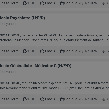
Basse-Terre
CDD
3 mois
Début le 20/07/2026
83
le
Contract
Durée
Rém
ecin Psychiatre (H/F/D)
e il y a 18 j
IC MEDICAL, partenaire des CH et CHU à travers toute la France, recrute
rchons un Médecin Psychiatre H/F pour un établissement de santé à Basse-Terre en Guade
ice : Hospitalisation 38 Lits Rémunération : PC d...
Basse-Terre
CDD
3 mois
Début le 20/07/2026
1
le
Contract
Durée
Rém
ecin Généraliste- Médecine C (H/F/D)
e il y a 18 j
C MEDICAL, recrute un Médecin généraliste H/F pour un établissement hospitalie
'indemnité de vie chère) Prise en charge du billet d'avion et
du logement Prise en charge des f...
Basse-Terre
CDD
3 mois
Début le 20/07/2026
83
le
Contract
Durée
Rém