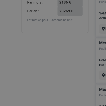
Par mois :
2186
€
Publié
(2)
Baie-
Par an :
23269
€
Mahault
SAMS
(1)
Actuell
Estimation pour 35h/semaine brut
Saint-
François
Vil
(1)
Trois-
Rivières
Méd
(1)
Publié
SAMS
recher
Vil
Méd
Publié