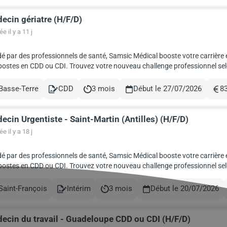
ecin gériatre (H/F/D)
e il y a 11 j
é par des professionnels de santé, Samsic Médical booste votre carrière 
ostes en CDD ou CDI. Trouvez votre nouveau challenge professionnel selon vos co
enaire des CH et CHU à travers to...
Basse-Terre
CDD
3 mois
Début le 27/07/2026
83
le
Contract
Durée
Rém
ecin Urgentiste - Saint-Martin (Antilles) (H/F/D)
e il y a 18 j
é par des professionnels de santé, Samsic Médical booste votre carrière 
ostes en CDD ou CDI. Trouvez votre nouveau challenge professionnel selon vos co
enaire des CH et CHU à travers to...
Saint-François
Intérim
3 mois
Début le 20/07/2026
le
Contract
Durée
ecin du travail - Guadeloupe CDD ou CDI (H/F/D)