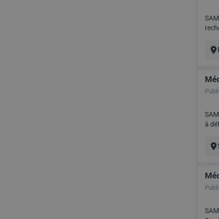
SAMS
recherc
Rémun
Vil
Méd
Publié
SAMSIC
à définir selon profil Billet 
Pris
Vil
Méd
Publié
SAMSI