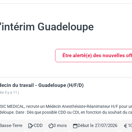
d'intérim Guadeloupe
Être alerté(e) des nouvelles of
ecin du travail - Guadeloupe (H/F/D)
ults
e il y a 11 j
IC MEDICAL, recrute un Médecin Anesthésiste-Réanimateur H/F pour un é
eloupe. Date : Dès que possible CDD ou CDI, en fonction du souhait du can
déplacements sur un autre site Conditions: Salaire...
Basse-Terre
CDD
3 mois
Début le 27/07/2026
10
le
Contract
Durée
Rém