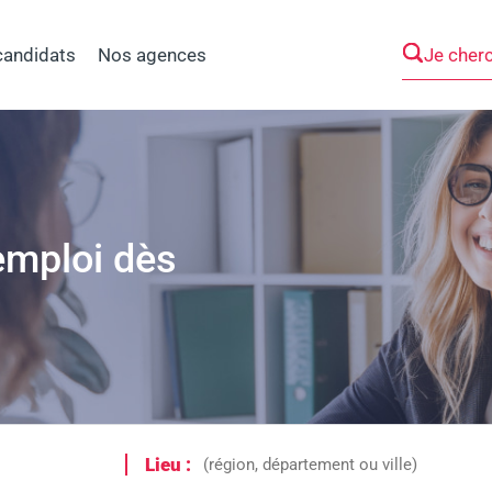
Je cher
candidats
Nos agences
emploi dès
Lieu :