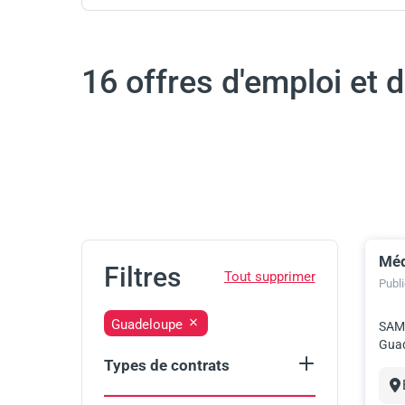
16 offres d'emploi et 
Méd
Res
Filtres
Publié
Guadeloupe
SAMS
Guad
Types de contrats
Select
CDD
(13)
an
Vil
CDI
(2)