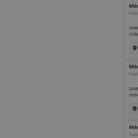
Méd
Publié
SAMSIC 
Collaboratio
la vi
Vil
Méd
Publié
SAMS
recher
Vil
Méd
Publié