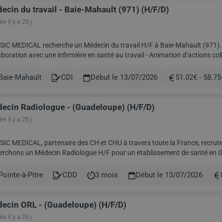
ecin du travail - Baie-Mahault (971) (H/F/D)
e il y a 25 j
MEDICAL recherche un Médecin du travail H/F à Baie-Mahault (971). Activités : - Suivi médical de salariés en entreprise 
n avec une infirmière en santé au travail - Animation d’actions collectives et participation à la prévention - Participation à
e médicale du service....
Baie-Mahault
CDI
Début le 13/07/2026
51.02€ - 58.75
le
Contract
Rémunération
ecin Radiologue - (Guadeloupe) (H/F/D)
e il y a 25 j
IC MEDICAL, partenaire des CH et CHU à travers toute la France, recrute 
chons un Médecin Radiologue H/F pour un établissement de santé en Guadeloupe. Date : Dés que possible 
Radiologie Rémunération : a définir selon prof...
Pointe-à-Pitre
CDD
3 mois
Début le 13/07/2026
le
Contract
Durée
Ré
ecin ORL - (Guadeloupe) (H/F/D)
e il y a 25 j