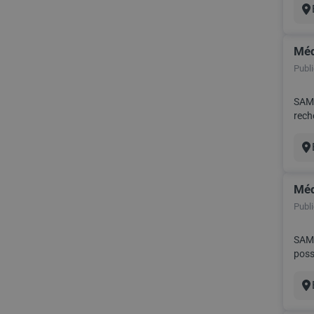
Vil
Méd
Publié
SAMS
reche
Serv
Vil
Méd
Publié
SAMSI
possible Rémunération :Contrat NPC motif 1 (8303,32 € incluant les 40% d
Vil