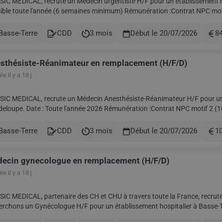
C MEDICAL, recrute un Médecin urgentiste H/F pour un établissement hospitalier
ible toute l'année (6 semaines minimum) Rémunération :Contrat NPC motif
) Prise en charge du billet d'avion et d...
Basse-Terre
CDD
3 mois
Début le 20/07/2026
8
le
Contract
Durée
Rém
sthésiste-Réanimateur en remplacement (H/F/D)
e il y a 18 j
IC MEDICAL, recrute un Médecin Anesthésiste-Réanimateur H/F pour un é
ation :Contrat NPC motif 2 (10 207,70 € incluant les 40% dindemnité de vie chère)
Prise en charge du billet d'avion et du logement Prise...
Basse-Terre
CDD
3 mois
Début le 20/07/2026
10
le
Contract
Durée
Rém
ecin gynecologue en remplacement (H/F/D)
e il y a 18 j
IC MEDICAL, partenaire des CH et CHU à travers toute la France, recrute
rchons un Gynécologue H/F pour un établissement hospitalier à Basse-Terre en Guadeloupe
nération :Contrat NPC motif 1 (8302,32 € incluant le...