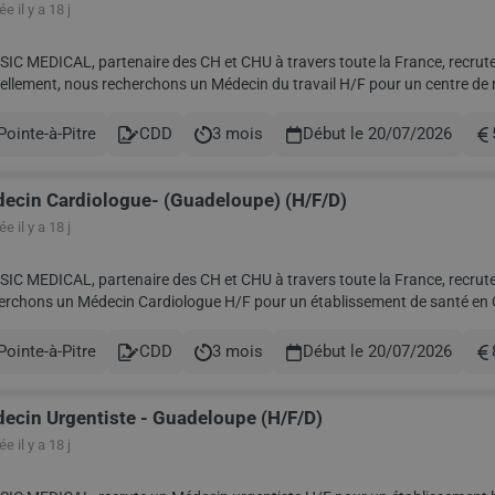
e il y a 18 j
IC MEDICAL, partenaire des CH et CHU à travers toute la France, recrute 
ement, nous recherchons un Médecin du travail H/F pour un centre de recherche. Date : Dés que possible pour
Rémunération : à définir selon profil Prise en...
Pointe-à-Pitre
CDD
3 mois
Début le 20/07/2026
le
Contract
Durée
Ré
ecin Cardiologue- (Guadeloupe) (H/F/D)
e il y a 18 j
IC MEDICAL, partenaire des CH et CHU à travers toute la France, recrute 
chons un Médecin Cardiologue H/F pour un établissement de santé en Guadeloupe. Date : Dés que p
Cardiologie Rémunération : a définir selon profil Pris...
Pointe-à-Pitre
CDD
3 mois
Début le 20/07/2026
le
Contract
Durée
Ré
ecin Urgentiste - Guadeloupe (H/F/D)
e il y a 18 j