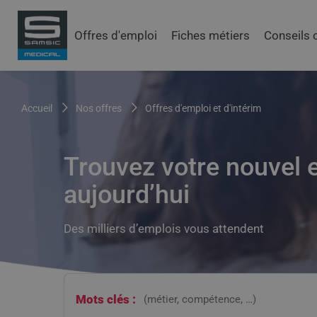
Aller
au
Samsic
Offres d'emploi
Fiches métiers
Conseils 
contenu
menu
principal
principal
Fil
accueil
nos offres
offres d'emploi et d'intérim
d'Ariane
Trouvez votre nouvel 
aujourd’hui
Des milliers d’emplois vous attendent
Mots clés :