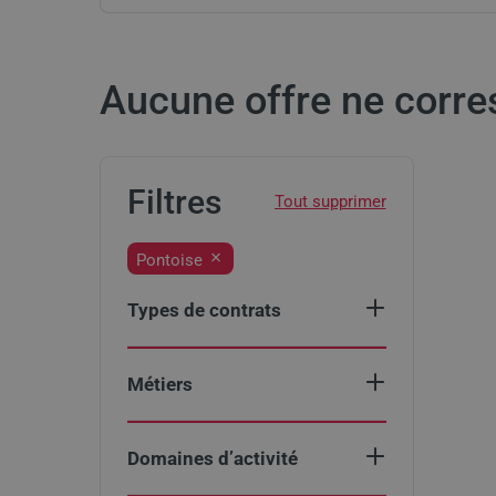
Aucune offre ne corre
Res
Filtres
Pontoise
Types de contrats
Select
CDD
an
CDI
option:
Intérim
Métiers
Libéral
Accompagnant(e)
Voir
Select
Biologie
Domaines d’activité
Select
Educatif
plus
an
médicale
et
an