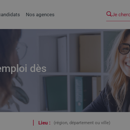
Je cher
candidats
Nos agences
emploi dès
Lieu :