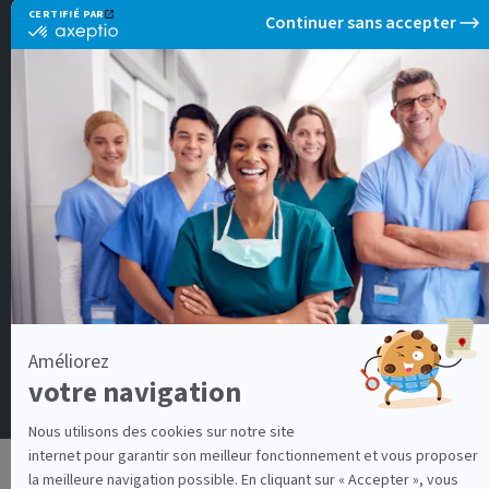
Paris
Rennes
NOS OFFRES DE
Aide soignant
Docteur en médecine
Infirmier IDE
Infirmier de Bloc Opératoire
Kinésithérapeute
Conditions générales d'utilisation
Politique de protection des données personnelles