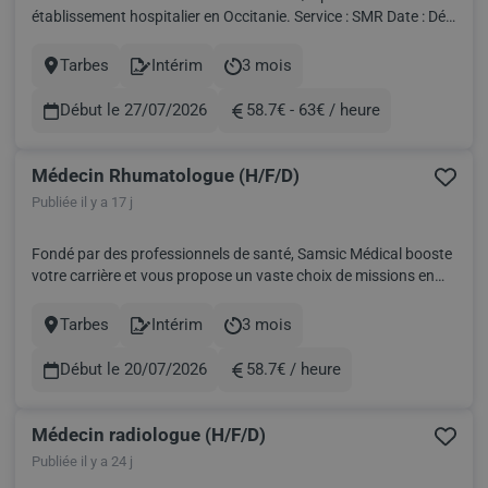
établissement hospitalier en Occitanie. Service : SMR Date : Dés
que possible pour plusieurs semaine Rémunération : Nous
consulter Prise en charges des frais de logement et transport
Tarbes
Intérim
3 mois
Ville
Contract
Durée
Samsic Médical, société socialement responsable, s'engage au
quot...
Début le 27/07/2026
58.7€ - 63€ / heure
Rémunération
Médecin Rhumatologue (H/F/D)
Publiée il y a 17 j
Fondé par des professionnels de santé, Samsic Médical booste
votre carrière et vous propose un vaste choix de missions en
intérim et des postes en CDD ou CDI. Trouvez votre nouveau
challenge professionnel selon vos compétences et vos envies!
Tarbes
Intérim
3 mois
Ville
Contract
Durée
SAMSIC MEDICAL, partenaire des CH et CHU à travers to...
Début le 20/07/2026
58.7€ / heure
Rémunération
Médecin radiologue (H/F/D)
Publiée il y a 24 j