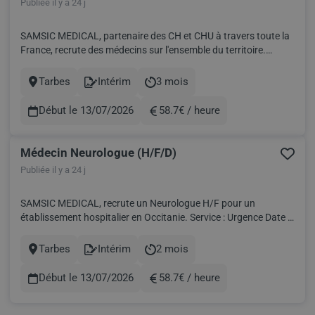
Publiée il y a 24 j
SAMSIC MEDICAL, partenaire des CH et CHU à travers toute la
France, recrute des médecins sur l'ensemble du territoire.
Actuellement, nous recherchons un Anesthésiste H/F pour un
établissement dans les Hautes-Pyrénées. Service Anesthésie-
Tarbes
Intérim
3 mois
Ville
Contract
Durée
Réanimation Date : Dés que possible Rémunération : à définir...
Début le 13/07/2026
58.7€ / heure
Rémunération
Médecin Neurologue (H/F/D)
Publiée il y a 24 j
SAMSIC MEDICAL, recrute un Neurologue H/F pour un
établissement hospitalier en Occitanie. Service : Urgence Date :
Dés que possible Rémunération : à définir Frais de déplacement
indemnisés et logement pris en charge Samsic Médical, société
Tarbes
Intérim
2 mois
Ville
Contract
Durée
socialement responsable, s'engage au quotidien pour l...
Début le 13/07/2026
58.7€ / heure
Rémunération