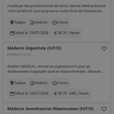
Fondé par des professionnels de santé, Samsic Médical booste
votre carrière et vous propose un vaste choix de missions en
intérim et des postes en CDD ou CDI. Trouvez votre nouveau
challenge professionnel selon vos compétences et vos envies!
Tarbes
Intérim
3 mois
Ville
Contract
Durée
SAMSIC MEDICAL, partenaire des CH et CHU à travers to...
Début le 13/07/2026
58.7€ / heure
Rémunération
Médecin Urgentiste (H/F/D)
Publiée il y a 24 j
SAMSIC MEDICAL, recrute un urgentiste H/F pour un
établissement hospitalier basé en Haute-Pyrénées. Services :
Urgences Date : Dès que possible en journée, garde de nuit ou
24h Rémunération : Nous consulter Samsic Médical, société
Tarbes
Intérim
3 mois
Ville
Contract
Durée
socialement responsable, s'engage au quotidien pour l'emploi
des...
Début le 13/07/2026
58.7€ - 64€ / heure
Rémunération
Médecin Anesthesiste-Réanimateur (H/F/D)