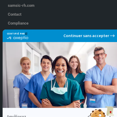
samsic-rh.com
Contact
Compliance
NOS OFFRES À
Lyon
Paris
Rennes
NOS OFFRES DE
Aide soignant
Docteur en médecine
Infirmier IDE
Infirmier de Bloc Opératoire
Kinésithérapeute