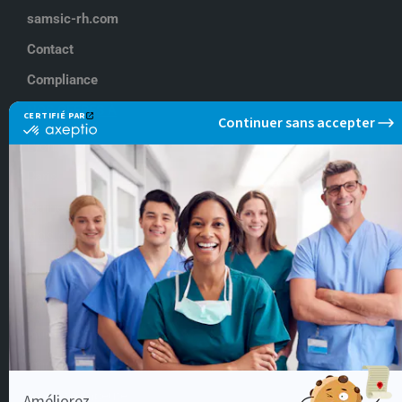
samsic-rh.com
Contact
Compliance
NOS OFFRES À
Lyon
Paris
Rennes
NOS OFFRES DE
Aide soignant
Docteur en médecine
Infirmier IDE
Infirmier de Bloc Opératoire
Kinésithérapeute