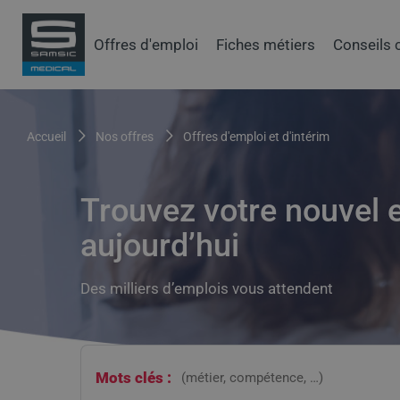
Aller
au
Samsic
Offres d'emploi
Fiches métiers
Conseils 
contenu
menu
principal
principal
Fil
accueil
nos offres
offres d'emploi et d'intérim
d'Ariane
Trouvez votre nouvel 
aujourd’hui
Des milliers d’emplois vous attendent
Mots clés :