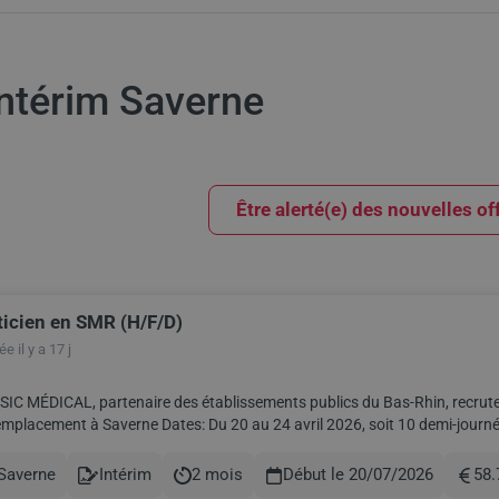
'intérim Saverne
Être alerté(e) des nouvelles of
ticien en SMR (H/F/D)
ults
e il y a 17 j
IC MÉDICAL, partenaire des établissements publics du Bas-Rhin, recrut
rne Dates: Du 20 au 24 avril 2026, soit 10 demi-journées, Du 6 au 10 juillet 2026, soit 10 demi-journées, Du 13
 juillet 2026 (sauf 14 juillet),...
Saverne
Intérim
2 mois
Début le 20/07/2026
58.
le
Contract
Durée
Rémun