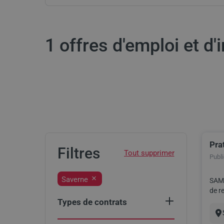
1 offres d'emploi et d
Pra
Res
Filtres
Publié
Saverne
SAMS
de remplacement à Save
au 17
Types de contrats
Select
Intérim
(1)
an
Vil