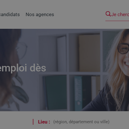
Je cher
candidats
Nos agences
emploi dès
Lieu :