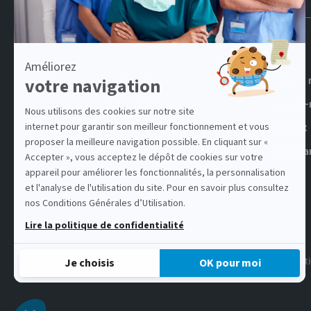
Accueil
Samsic 
Candidature
samsic-
Conseils candidats
Contact
Nos agences
Complia
Offres d'emploi
Conditi