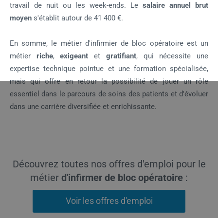
travail de nuit ou les week-ends. Le
salaire annuel brut
moyen
s'établit autour de 41 400 €.
En somme, le métier d'infirmier de bloc opératoire est un
métier
riche
,
exigeant
et
gratifiant
, qui nécessite une
expertise technique pointue et une formation spécialisée,
mais qui offre en retour la possibilité de jouer un rôle
essentiel dans le parcours de soins des patients et d'évoluer
dans une carrière diversifiée et enrichissante.
Découvrez toutes nos offres d'emploi pour le
métier
d'infirmer de bloc opératoire
:
Voir les offres d'emploi