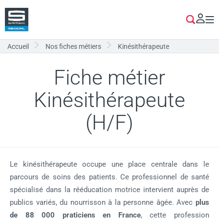
Aller
au
Se co
Je cherc
Sam
contenu
me
principal
pri
accueil
nos fiches métiers
kinésithérapeute
Fiche métier
Kinésithérapeute
(H/F)
Le kinésithérapeute occupe une place centrale dans le
parcours de soins des patients. Ce professionnel de santé
spécialisé dans la rééducation motrice intervient auprès de
publics variés, du nourrisson à la personne âgée. Avec
plus
de 88 000 praticiens en France
, cette profession